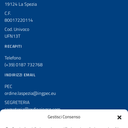
19124 La Spezia
C.F.
80017220114
Cod. Univoco
UFN13T
RECAPITI
Telefono
(+39) 0187 732768
INDIRIZZI EMAIL
PEC
ordine.laspezia@ingpec.eu
SEGRETERIA
segreteria@ordineingsp.com
Gestisci Consenso
RESPONSABILE PROTEZIONE DATI
dpoordinesp@ordineingsp.com