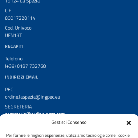
19124 La Spezia
C.F.
80017220114
Cod. Univoco
UFN13T
RECAPITI
Telefono
(+39) 0187 732768
INDIRIZZI EMAIL
PEC
ordine.laspezia@ingpec.eu
SEGRETERIA
segreteria@ordineingsp.com
Gestisci Consenso
RESPONSABILE PROTEZIONE DATI
dpoordinesp@ordineingsp.com
Per fornire le migliori esperienze, utilizziamo tecnologie come i cookie